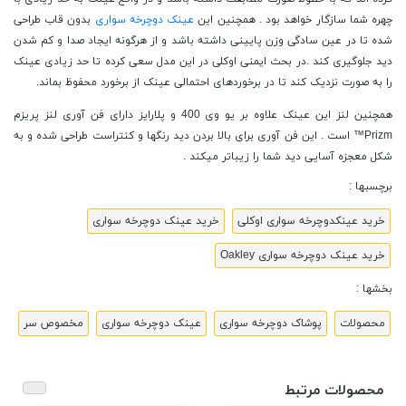
چهره شما سازگار خواهد بود . همچنین این
عینک دوچرخه سواری
بدون قاب طراحی
شده تا در عین سادگی وزن پایینی داشته باشد و از هرگونه ایجاد صدا و کم شدن
دید جلوگیری کند .در بحث ایمنی اوکلی در این مدل سعی کرده تا حد زیادی عینک
را به صورت نزدیک کند تا در برخوردهای احتمالی عینک از برخورد محفوظ بماند.
همچنین لنز این عینک علاوه بر یو وی 400 و پلارایز دارای فن آوری لنز پریزم
Prizm™ است . این فن آوری برای بالا بردن دید رنگها و کنتراست طراحی شده و به
شکل معجزه آسایی دید شما را زیباتر میکند .
برچسبها :
خرید عینکدوچرخه سواری اوکلی
خرید عینک دوچرخه سواری
خرید عینک دوچرخه سواری Oakley
بخشها :
محصولات
پوشاک دوچرخه سواری
عینک دوچرخه سواری
مخصوص سر
محصولات مرتبط