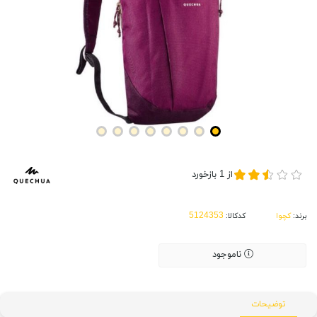
از
1
بازخورد
برند:
کچوا
کدکالا:
ناموجود
توضیحات