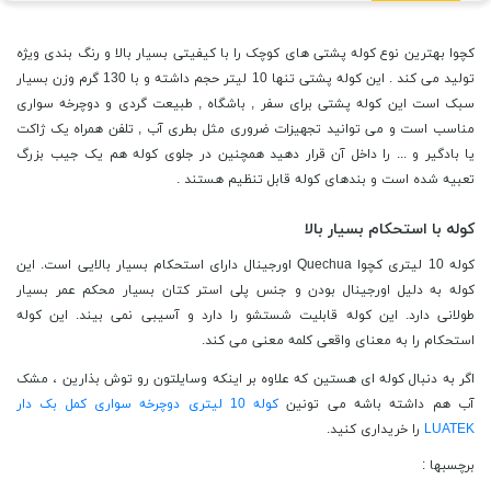
کچوا بهترین نوع کوله پشتی های کوچک را با کیفیتی بسیار بالا و رنگ بندی ویژه
تولید می کند . این کوله پشتی تنها 10 لیتر حجم داشته و با 130 گرم وزن بسیار
سبک است این کوله پشتی برای سفر , باشگاه , طبیعت گردی و دوچرخه سواری
مناسب است و می توانید تجهیزات ضروری مثل بطری آب , تلفن همراه یک ژاکت
یا بادگیر و ... را داخل آن قرار دهید همچنین در جلوی کوله هم یک جیب بزرگ
تعبیه شده است و بندهای کوله قابل تنظیم هستند .
کوله با استحکام بسیار بالا
کوله 10 لیتری کچوا Quechua اورجینال دارای استحکام بسیار بالایی است. این
کوله به دلیل اورجینال بودن و جنس پلی استر کتان بسیار محکم عمر بسیار
طولانی دارد. این کوله قابلیت شستشو را دارد و آسیبی نمی بیند. این کوله
استحکام را به معنای واقعی کلمه معنی می کند.
اگر به دنبال کوله ای هستین که علاوه بر اینکه وسایلتون رو توش بذارین ، مشک
آب هم داشته باشه می تونین
کوله 10 لیتری دوچرخه سواری کمل بک دار
LUATEK
را خریداری کنید.
برچسبها :