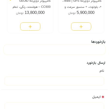
کامپیوتر دوچرخه Teasi | GPS،
کامپیوتر دوچرخه GEOID
+، بلوتوث، + سنسور سرعت و
CC600 – هوشمند، رنگی، تمام
13,800,000
5,900,000
تومان
تومان
سنسور دور پا
امکانات GPS
بازخوردها
ارسال بازخورد
نام
ایمیل