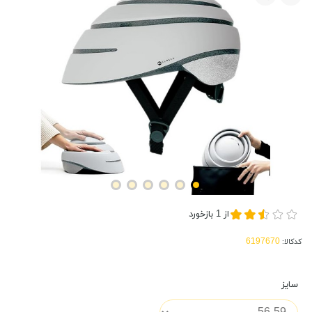
از
1
بازخورد
کدکالا:
سایز