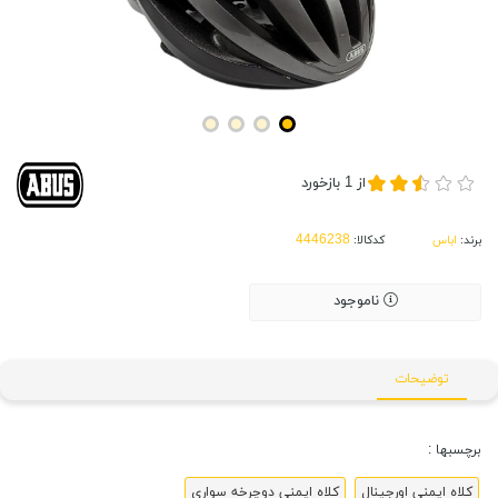
از
1
بازخورد
برند:
اباس
کدکالا:
ناموجود
توضیحات
برچسبها :
کلاه ایمنی اورجینال
کلاه ایمنی دوچرخه سواری