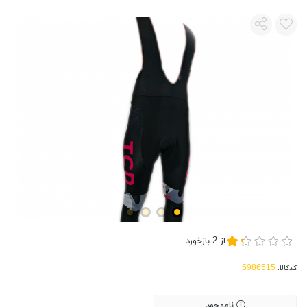
از
2
بازخورد
کدکالا:
ناموجود