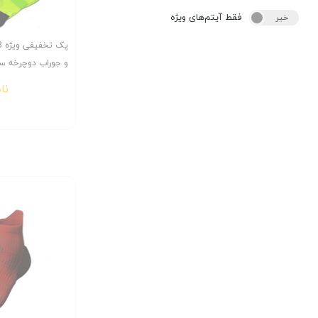
فقط آیتم‌های ویژه
خیر
بله
و جوراب دوچرخه س
نا