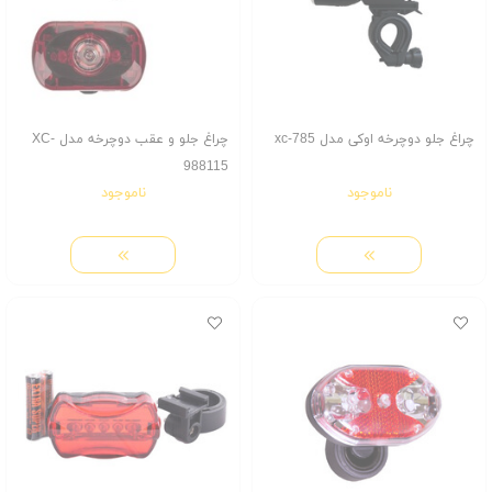
چراغ جلو دوچرخه اوکی مدل xc-785
چراغ جلو و عقب دوچرخه مدل XC-
988115
ناموجود
ناموجود