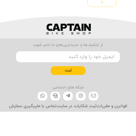
از تخفیف‌ها و جدیدترین‌های ما باخبر شوید
ثبت
شبکه های اجتماعی
قوانین و مقررات
ثبت شکایات در سایت
تماس با ما
پیگیری سفارش
شماره تماس‌:
09390906658 در صورت عدم پاسخگویی در واتساپ پیام
ارسال کنید.
نشانی: شعبه اول : رشت، م صیقلان ، روبروی مهسا کامپیوتر شعبه دوم :
رشت ، امین الضرب، کوچه اعتماد، پشت فروشگاه هفت