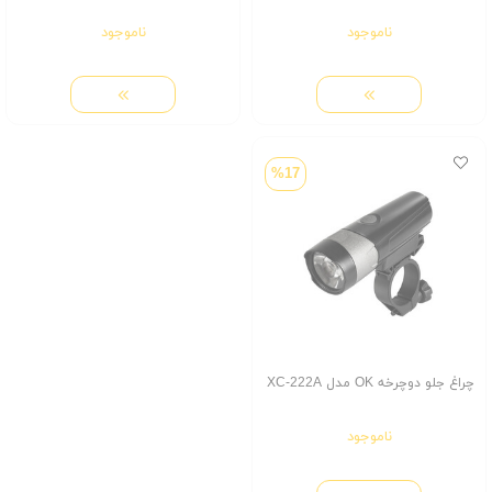
ناموجود
ناموجود
%17
چراغ جلو دوچرخه OK مدل XC-222A
ناموجود