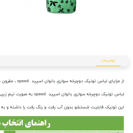
توضیحات
از مزایای لباس تونیک دوچرخه سواری بانوان اسپید speed ، مقرون به صرفه بودن آن و داشتن سه عدد جیب در پشت به منظور نگهداری وسایل ضروری است.
لباس تونیک دوچرخه سواری بانوان اسپید speed به صورت نیم زیپی بوده که این خود نیز به پوشیدن و در آوردن این مانتو سرعت می بخشد.
این تونیک قابلیت شستشو بدون آب رفت و رنگ رفت را داشته و به دل