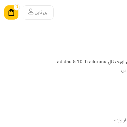
0
پروفایل
adidas 5.10 Tr
تن
ر وارده