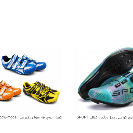
 کورسی مدل رنگین کمانیSPORT
کفش دوچرخه سواری کورسی SPORT Ranebow-model