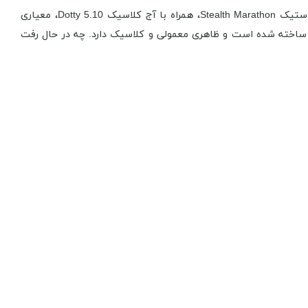
کارایی، راحتی و دوام، ویژگی های عالی برای کفش دوچرخه هستند. Five Ten SLEUTH استانداردهایی را در همه دسته ها تعیین می کند. لاستیک Stealth Marathon، همراه با آج کلاسیک Dotty 5.10، معیاری
ه از برزنت و چرم برای دوام بیشتر ساخته شده است و ظاهری معمولی و کلاسیک دارد. چه در حال رفت