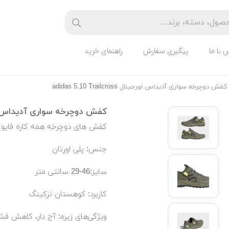
 با ما
پیگیری سفارش
راهنمای خرید
کفش دوچرخه سواری آدیداس اورجینال adidas 5.10 Trailcross
کفش دوچرخه سواری آدیداس اورجینال ailcross
کفش های دوچرخه همه کاره فایو 
جنس: پلی اورتان
سایز:46-29 سانتی متر
کاربرد: کوهستان ترکینگ
ویژگی‌های زیره: آج دار، کاهش فشا