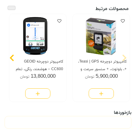
محصولات مرتبط
کامپیوتر دوچرخه Teasi | GPS،
کامپیوتر دوچرخه GEOID
+، بلوتوث، + سنسور سرعت و
CC600 – هوشمند، رنگی، تمام
13,800,000
5,900,000
تومان
تومان
سنسور دور پا
امکانات GPS
بازخوردها