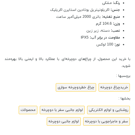
رنگ:
مشکی
جنس:
اکریلونیتریل بوتادین استایرن اکریلیک
منبع تغذیه:
باتری 2000 میلی‌آمپر ساعت
وزن:
104.6 گرم
نصب:
دسته، زیر زین
مقاومت در برابر آب:
IPX5
نور:
100 لوکس
با خرید این محصول، از چراغ‌های دوچرخه‌ای با عملکرد بالا و ایمنی بالا بهره‌مند
شوید.
برچسبها :
خریدچراغ دوچرخه
چراغ خطردوچرخه سواری
بخشها :
روشنایی و لوازم الکتریکی
لوازم جانبی سفر با دوچرخه
محصولات
سفر و ماجراجویی با دوچرخه
لوازم جانبی دوچرخه