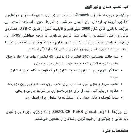
آب، نصب آسان و نور قوی
چراغ‌های دوچرخه شارژی
Jiraewh
با طراحی ویژه برای دوچرخه‌سواران حرفه‌ای و
آماتور، گزینه‌ای ایده‌آل برای ایمنی در شب و شرایط جوی نامساعد است. این
چراغ‌ها با
باتری قابل شارژ 2000 میلی‌آمپر
و
قابلیت شارژ از طریق USB-C
، عملکردی
عالی و راحتی استفاده را برای شما فراهم می‌آورد. با
درجه حفاظتی IPX5
، این
چراغ‌ها به راحتی در برابر باران و گرد و غبار مقاوم هستند و برای استفاده در شرایط
مختلف، مانند دوچرخه‌سواری، پیاده‌روی و کمپینگ، ایده‌آل هستند.
سه حالت روشنایی (100 لوکس، 70 لوکس، 45 لوکس)
برای چراغ جلو و
چراغ
عقب با زاویه تابش 220 درجه
جهت افزایش دید و ایمنی.
نشانگر باتری
برای نمایش وضعیت شارژ با رنگ قرمز هنگام نیاز به شارژ
مجدد.
نصب سریع و بدون ابزار
، مناسب برای نصب روی دسته و زیر زین دوچرخه.
مقاوم در برابر آب
، ایده‌آل برای دوچرخه‌سواری در شرایط بارانی و برفی.
سایز کوچک و قابل حمل
برای استفاده به عنوان چراغ اضطراری.
این چراغ‌ها با گواهینامه‌های
StVZO، CE، RoHS
و تکنولوژی توزیع پرتو نوری،
دید عالی و جلوگیری از خیره کردن رانندگان را تضمین می‌کنند.
مشخصات فنی: