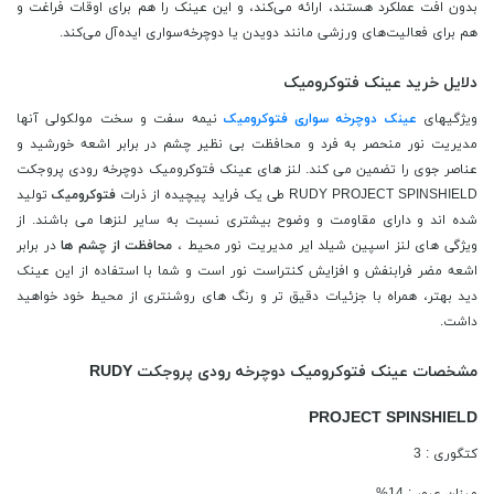
بدون افت عملکرد هستند، ارائه می‌کند، و این عینک را هم برای اوقات فراغت و
هم برای فعالیت‌های ورزشی مانند دویدن یا دوچرخه‌سواری ایده‌آل می‌کند.
دلایل خرید عینک فتوکرومیک
ویژگیهای
عینک دوچرخه سواری فتوکرومیک
نیمه سفت و سخت مولکولی آنها
مدیریت نور منحصر به فرد و محافظت بی نظیر چشم در برابر اشعه خورشید و
عناصر جوی را تضمین می کند. لنز های عینک فتوکرومیک دوچرخه رودی پروجکت
RUDY PROJECT SPINSHIELD طی یک فراید پیچیده از ذرات
فتوکرومیک
تولید
شده اند و دارای مقاومت و وضوح بیشتری نسبت به سایر لنزها می باشند. از
ویژگی های لنز اسپین شیلد ایر مدیریت نور محیط ،
محافظت از چشم ها
در برابر
اشعه مضر فرابنفش و افزایش کنتراست نور است و شما با استفاده از این عینک
دید بهتر، همراه با جزئیات دقیق تر و رنگ های روشنتری از محیط خود خواهید
داشت.
مشخصات عینک فتوکرومیک دوچرخه رودی پروجکت RUDY
PROJECT SPINSHIELD
کتگوری : 3
میزان عبور : 14%