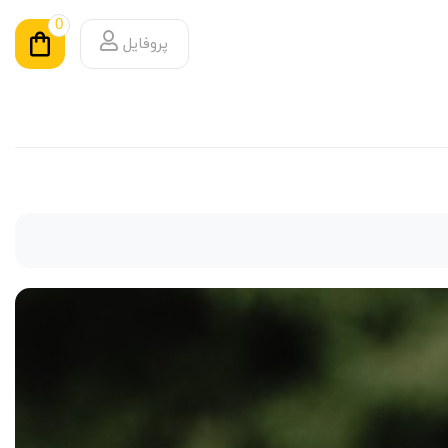
0
پروفایل