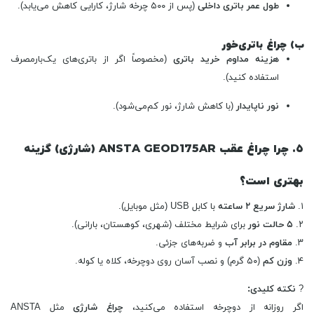
طول عمر باتری داخلی
(پس از ۵۰۰ چرخه شارژ، کارایی کاهش می‌یابد).
ب) چراغ باتری‌خور
هزینه مداوم خرید باتری
(مخصوصاً اگر از باتری‌های یک‌بارمصرف
استفاده کنید).
نور ناپایدار
(با کاهش شارژ، نور کم‌می‌شود).
۵. چرا چراغ عقب ANSTA GEOD175AR (شارژی) گزینه
بهتری است؟
۱.
شارژ سریع ۲ ساعته
با کابل USB (مثل موبایل).
۲.
۵ حالت نور
برای شرایط مختلف (شهری، کوهستان، بارانی).
۳.
مقاوم در برابر آب
و ضربه‌های جزئی.
۴.
وزن کم
(۵۰ گرم) و نصب آسان روی دوچرخه، کلاه یا کوله.
?
نکته کلیدی:
اگر روزانه از دوچرخه استفاده می‌کنید،
چراغ شارژی
مثل ANSTA