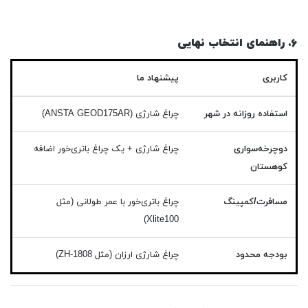
۶. راهنمای انتخاب نهایی
کاربری
پیشنهاد ما
استفاده روزانه در شهر
چراغ شارژی (ANSTA GEOD175AR)
دوچرخه‌سواری
چراغ شارژی + یک چراغ باتری‌خور اضافه
کوهستان
مسافرت/کمپینگ
چراغ باتری‌خور با عمر طولانی (مثل
Xlite100)
بودجه محدود
چراغ شارژی ارزان (مثل ZH-1808)