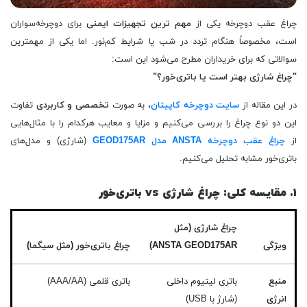
چراغ عقب دوچرخه یکی از
مهم ترین تجهیزات ایمنی
برای دوچرخه‌سواران
است، مخصوصاً هنگام تردد در شب یا شرایط کم‌نور. اما یکی از مهمترین
سوالاتی که برای خریداران مطرح می‌شود این است:
"چراغ شارژی بهتر است یا باتری‌خور؟"
در این مقاله از
سایت دوچرخه کاپیتان
، به صورت
تخصصی و کاربردی
تفاوت
این دو نوع چراغ را بررسی می‌کنیم و مزایا و معایب هرکدام را با مثال‌هایی
از
چراغ عقب دوچرخه ANSTA مدل GEOD175AR
(شارژی) و مدل‌های
باتری‌خور مشابه تحلیل می‌کنیم.
۱. مقایسه کلی: چراغ شارژی vs باتری‌خور
چراغ شارژی (مثل
ویژگی
ANSTA GEOD175AR)
چراغ باتری‌خور (مثل سیگما)
منبع
باتری لیتیوم داخلی
باتری قلمی (AAA/AA)
انرژی
(شارژ با USB)