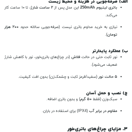
الف) صرفه‌جویی در هزینه و محیط زیست
باتری لیتیوم 250mAh
این مدل پس از
۲ ساعت شارژ
، تا ۱۰ ساعت کار
می‌کند.
نیازی به خرید مداوم باتری نیست (صرفه‌جویی سالانه حدود
۲۰۰ هزار
تومان
).
ب) عملکرد پایدارتر
نور ثابت حتی در حالت
فلاش
(در چراغ‌های باتری‌خور، نور با کاهش شارژ
ضعیف می‌شود).
۵ حالت نور
(سفید/قرمز ثابت و چشمک‌زن) بدون افت کیفیت.
ج) نصب و حمل آسان
سبک‌وزن (فقط
۵۰ گرم
) و بدون باتری اضافه.
مقاوم در برابر آب
(IPX4) برای استفاده در باران.
۳. مزایای چراغ‌های باتری‌خور