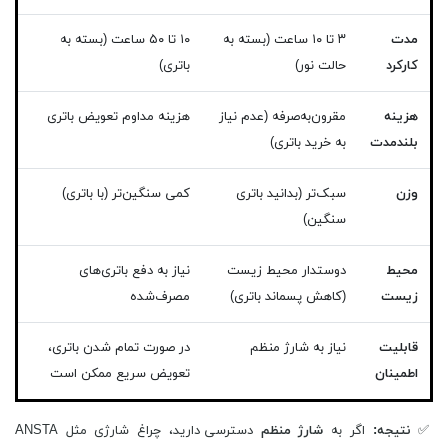
مدت
۳ تا ۱۰ ساعت (بسته به
۱۰ تا ۵۰ ساعت (بسته به
کارکرد
حالت نور)
باتری)
هزینه
مقرون‌به‌صرفه (عدم نیاز
هزینه مداوم تعویض باتری
بلندمدت
به خرید باتری)
وزن
سبک‌تر (بدانید باتری
کمی سنگین‌تر (با باتری)
سنگین)
محیط
دوستدار محیط زیست
نیاز به دفع باتری‌های
زیست
(کاهش پسماند باتری)
مصرف‌شده
قابلیت
نیاز به شارژ منظم
در صورت تمام شدن باتری،
اطمینان
تعویض سریع ممکن است
✅
نتیجه:
اگر به
شارژ منظم
دسترسی دارید، چراغ شارژی مثل ANSTA