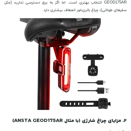
GEOD175AR انتخاب بهتری است. اما اگر به برق دسترسی ندارید (مثل
سفرهای طولانی)، چراغ باتری‌خور انعطاف بیشتری دارد.
۲. مزایای چراغ شارژی (با مثال ANSTA GEOD175AR)